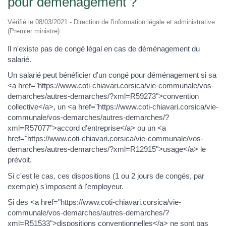
pour déménagement ?
Vérifié le 08/03/2021 - Direction de l'information légale et administrative
(Premier ministre)
Il n'existe pas de congé légal en cas de déménagement du
salarié.
Un salarié peut bénéficier d'un congé pour déménagement si sa
<a href="https://www.coti-chiavari.corsica/vie-communale/vos-
demarches/autres-demarches/?xml=R59273">convention
collective</a>, un <a href="https://www.coti-chiavari.corsica/vie-
communale/vos-demarches/autres-demarches/?
xml=R57077">accord d'entreprise</a> ou un <a
href="https://www.coti-chiavari.corsica/vie-communale/vos-
demarches/autres-demarches/?xml=R12915">usage</a> le
prévoit.
Si c'est le cas, ces dispositions (1 ou 2 jours de congés, par
exemple) s'imposent à l'employeur.
Si des <a href="https://www.coti-chiavari.corsica/vie-
communale/vos-demarches/autres-demarches/?
xml=R51533">dispositions conventionnelles</a> ne sont pas