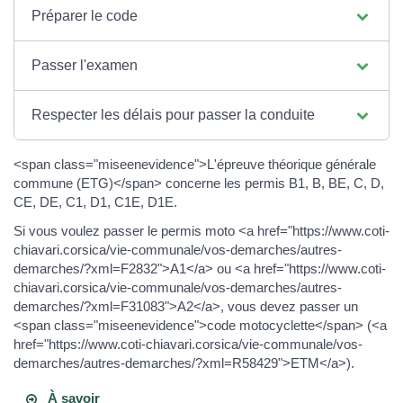
Préparer le code
Passer l'examen
Respecter les délais pour passer la conduite
<span class="miseenevidence">L'épreuve théorique générale
commune (ETG)</span> concerne les permis B1, B, BE, C, D,
CE, DE, C1, D1, C1E, D1E.
Si vous voulez passer le permis moto <a href="https://www.coti-
chiavari.corsica/vie-communale/vos-demarches/autres-
demarches/?xml=F2832">A1</a> ou <a href="https://www.coti-
chiavari.corsica/vie-communale/vos-demarches/autres-
demarches/?xml=F31083">A2</a>, vous devez passer un
<span class="miseenevidence">code motocyclette</span> (<a
href="https://www.coti-chiavari.corsica/vie-communale/vos-
demarches/autres-demarches/?xml=R58429">ETM</a>).
À savoir