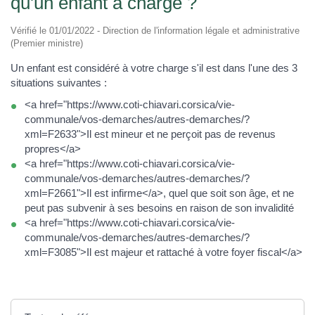
qu'un enfant à charge ?
Vérifié le 01/01/2022 - Direction de l'information légale et administrative
(Premier ministre)
Un enfant est considéré à votre charge s'il est dans l'une des 3
situations suivantes :
<a href="https://www.coti-chiavari.corsica/vie-
communale/vos-demarches/autres-demarches/?
xml=F2633">Il est mineur et ne perçoit pas de revenus
propres</a>
<a href="https://www.coti-chiavari.corsica/vie-
communale/vos-demarches/autres-demarches/?
xml=F2661">Il est infirme</a>, quel que soit son âge, et ne
peut pas subvenir à ses besoins en raison de son invalidité
<a href="https://www.coti-chiavari.corsica/vie-
communale/vos-demarches/autres-demarches/?
xml=F3085">Il est majeur et rattaché à votre foyer fiscal</a>