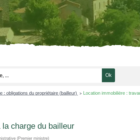
 : obligations du propriétaire (bailleur)
Location immobilière : trava
>
 la charge du bailleur
nistrative (Premier ministre)