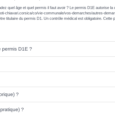
 quel âge et quel permis il faut avoir ? Le permis D1E autorise la 
ww.coti-chiavari.corsica/co/vie-communale/vos-demarches/autres-d
être titulaire du permis D1. Un contrôle médical est obligatoire. Cette
e permis D1E ?
rique) ?
pratique) ?