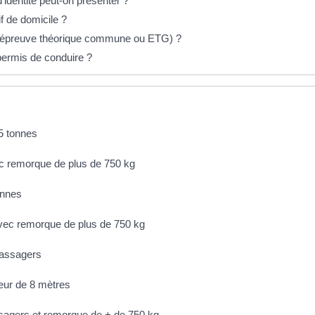
identité peut-on présenter ?
f de domicile ?
 (épreuve théorique commune ou ETG) ?
ermis de conduire ?
,5 tonnes
ec remorque de plus de 750 kg
onnes
avec remorque de plus de 750 kg
passagers
eur de 8 mètres
sagers et remorque de + de 750 kg