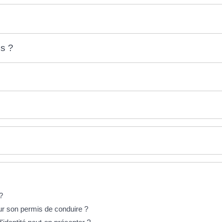
is ?
?
ur son permis de conduire ?