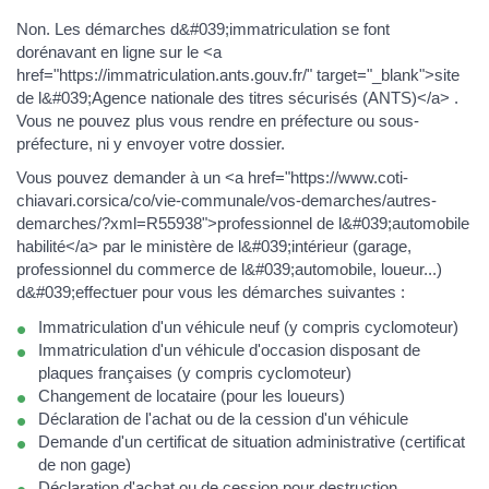
Non. Les démarches d&#039;immatriculation se font
dorénavant en ligne sur le <a
href="https://immatriculation.ants.gouv.fr/" target="_blank">site
de l&#039;Agence nationale des titres sécurisés (ANTS)</a> .
Vous ne pouvez plus vous rendre en préfecture ou sous-
préfecture, ni y envoyer votre dossier.
Vous pouvez demander à un <a href="https://www.coti-
chiavari.corsica/co/vie-communale/vos-demarches/autres-
demarches/?xml=R55938">professionnel de l&#039;automobile
habilité</a> par le ministère de l&#039;intérieur (garage,
professionnel du commerce de l&#039;automobile, loueur...)
d&#039;effectuer pour vous les démarches suivantes :
Immatriculation d'un véhicule neuf (y compris cyclomoteur)
Immatriculation d'un véhicule d'occasion disposant de
plaques françaises (y compris cyclomoteur)
Changement de locataire (pour les loueurs)
Déclaration de l'achat ou de la cession d'un véhicule
Demande d'un certificat de situation administrative (certificat
de non gage)
Déclaration d'achat ou de cession pour destruction