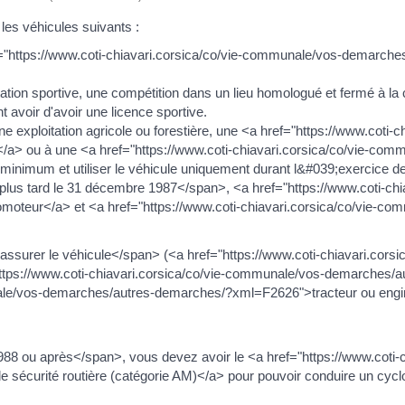
les véhicules suivants :
href="https://www.coti-chiavari.corsica/co/vie-communale/vos-dema
tion sportive, une compétition dans un lieu homologué et fermé à la ci
t avoir d'avoir une licence sportive.
une exploitation agricole ou forestière, une <a href="https://www.coti
 ou à une <a href="https://www.coti-chiavari.corsica/co/vie-co
mum et utiliser le véhicule uniquement durant l&#039;exercice de l&
lus tard le 31 décembre 1987</span>, <a href="https://www.coti-chi
teur</a> et <a href="https://www.coti-chiavari.corsica/co/vie-c
ssurer le véhicule</span> (<a href="https://www.coti-chiavari.cor
tps://www.coti-chiavari.corsica/co/vie-communale/vos-demarches/a
nale/vos-demarches/autres-demarches/?xml=F2626">tracteur ou engin 
8 ou après</span>, vous devez avoir le <a href="https://www.coti-
curité routière (catégorie AM)</a> pour pouvoir conduire un cyclo