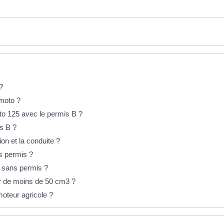
?
 moto ?
to 125 avec le permis B ?
s B ?
ion et la conduite ?
ns permis ?
e sans permis ?
er de moins de 50 cm3 ?
oteur agricole ?