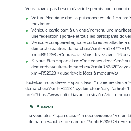
Vous n'avez pas besoin d'avoir le permis pour conduire 
Voiture électrique dont la puissance est de 1 <a 
maximum
Véhicule participant à un entraînement, une manifesta
une fédération sportive et tous les participants doiven
Véhicule ou appareil agricole ou forestier attaché à 
demarches/autres-demarches/?xml=R51797">ETA</a>
xml=R51798">Cuma</a>. Vous devez avoir 16 ans mini
Si vous êtes <span class="miseenevidence">né au p
demarches/autres-demarches/?xml=R52820">cyclomo
xml=R52923">quadricycle léger à moteur</a>.
Toutefois, vous devez <span class="miseenevidence">a
demarches/?xml=F1113">cyclomoteur</a>, <a href="ht
href="https://www.coti-chiavari.corsica/co/vie-commu
À savoir
si vous êtes <span class="miseenevidence">né en 198
demarches/autres-demarches/?xml=F2890">brevet de sé