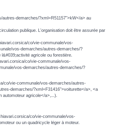
rches/autres-demarches/?xml=R51157">kW</a> au
rculation publique. L'organisation doit être assurée par
-chiavari.corsica/co/vie-communale/vos-
mmunale/vos-demarches/autres-demarches/?
#039;activité agricole ou forestière.
avari.corsica/co/vie-communale/vos-
ommunale/vos-demarches/autres-demarches/?
sica/co/vie-communale/vos-demarches/autres-
utres-demarches/?xml=F31416">voiturette</a>, <a
automoteur agricole</a>,...).
chiavari.corsica/co/vie-communale/vos-
moteur ou un quadricycle léger à moteur.