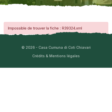
Impossible de trouver la fiche : R39324.xml
© 2026 - Casa Cumuna di Coti Chiavari
Crédits & Mentions légales